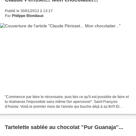
Publié le 30/01/2012 à 13:17
Par
Philippe Blondiaux
"Commence par faire le nécessaire, puis fais ce qu'il est possible de faire et
tu réaliseras l'impossible sans même t'en apercevoir". Saint François
d'Assise. Voilà le premier mois de l'année qui touche déjà à sa fin!!! Et
comme on a tout le mois de Janvier...
Tartelette sablée au chocolat "Pur Guanaja"...