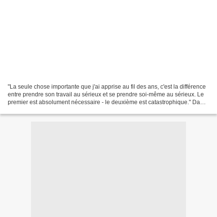
"La seule chose importante que j'ai apprise au fil des ans, c'est la différence
entre prendre son travail au sérieux et se prendre soi-même au sérieux. Le
premier est absolument nécessaire - le deuxième est catastrophique." Dame
Margot Fonteyn. (1919-1991)...