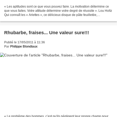
« Les aptitudes sont ce que vous pouvez faire. La motivation détermine ce
que vous faites. Votre attitude détermine votre degré de réussite ». Lou Holtz
Qui connaît les « Arlettes », ce délicieux disque de pâte feuilletée,
croustillant à souhait et d’une...
Rhubarbe, fraises... Une valeur sure!!!
Publié le 17/05/2011 à 11:36
Par
Philippe Blondiaux
« Le problème des hommes, c’est qu'ils négligent leur propre champ pour