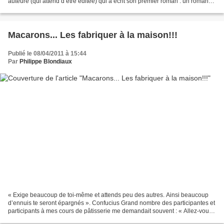
auteure (qui attend d’être éditée) qui a écrit son premier roman : un roman
en deux histoires, l’une...
Macarons... Les fabriquer à la maison!!!
Publié le 08/04/2011 à 15:44
Par
Philippe Blondiaux
« Exige beaucoup de toi-même et attends peu des autres. Ainsi beaucoup
d’ennuis te seront épargnés ». Confucius Grand nombre des participantes et
participants à mes cours de pâtisserie me demandait souvent : « Allez-vous
faire des cours de macarons Philippe...