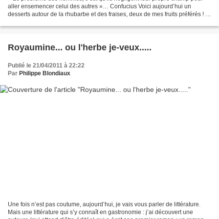
aller ensemencer celui des autres »… Confucius Voici aujourd’hui un
desserts autour de la rhubarbe et des fraises, deux de mes fruits préférés ! Il
s’agit d’un palet de compotée de...
Royaumine... ou l'herbe je-veux.....
Publié le 21/04/2011 à 22:22
Par
Philippe Blondiaux
Une fois n’est pas coutume, aujourd’hui, je vais vous parler de littérature.
Mais une littérature qui s’y connaît en gastronomie : j’ai découvert une