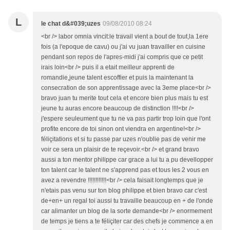
L
le chat d&#039;uzes
09/08/2010 08:24
<br /> labor omnia vincit:le travail vient a bout de tout,la 1ere
fois (a l'epoque de cavu) ou j'ai vu juan travailler en cuisine
pendant son repos de l'apres-midi j'ai compris que ce petit
irais loin<br /> puis il a etait meilleur apprenti de
romandie,jeune talent escoffier et puis la maintenant la
consecration de son apprentissage avec la 3eme place<br />
bravo juan tu merite tout cela et encore bien plus mais tu est
jeune tu auras encore beaucoup de distinction !!!!<br />
j'espere seuleument que tu ne va pas partir trop loin que l'ont
profite encore de toi sinon ont viendra en argentine!<br />
féliçitations et si tu passe par uzes n'oublie pas de venir me
voir ce sera un plaisir de te reçevoir.<br /> et grand bravo
aussi a ton mentor philippe car grace a lui tu a pu devellopper
ton talent car le talent ne s'apprend pas et tous les 2 vous en
avez a revendre !!!!!!!!!!!!<br /> cela faisait longtemps que je
n'etais pas venu sur ton blog philippe et bien bravo car c'est
de+en+ un regal toi aussi tu travaille beaucoup en + de l'onde
car alimanter un blog de la sorte demande<br /> enormement
de temps je tiens a te féliçiter car des chefs je commence a en