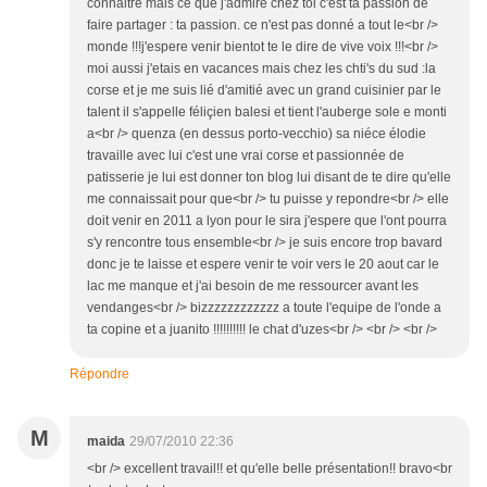
connaitre mais ce que j'admire chez toi c'est ta passion de
faire partager : ta passion. ce n'est pas donné a tout le<br />
monde !!!j'espere venir bientot te le dire de vive voix !!!<br />
moi aussi j'etais en vacances mais chez les chti's du sud :la
corse et je me suis lié d'amitié avec un grand cuisinier par le
talent il s'appelle féliçien balesi et tient l'auberge sole e monti
a<br /> quenza (en dessus porto-vecchio) sa niéce élodie
travaille avec lui c'est une vrai corse et passionnée de
patisserie je lui est donner ton blog lui disant de te dire qu'elle
me connaissait pour que<br /> tu puisse y repondre<br /> elle
doit venir en 2011 a lyon pour le sira j'espere que l'ont pourra
s'y rencontre tous ensemble<br /> je suis encore trop bavard
donc je te laisse et espere venir te voir vers le 20 aout car le
lac me manque et j'ai besoin de me ressourcer avant les
vendanges<br /> bizzzzzzzzzzzz a toute l'equipe de l'onde a
ta copine et a juanito !!!!!!!!!! le chat d'uzes<br /> <br /> <br />
Répondre
M
maida
29/07/2010 22:36
<br /> excellent travail!! et qu'elle belle présentation!! bravo<br