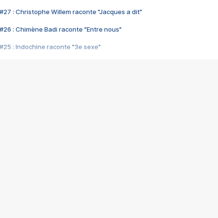
#27 : Christophe Willem raconte "Jacques a dit"
#26 : Chimène Badi raconte "Entre nous"
#25 : Indochine raconte "3e sexe"
#24 : Zaho raconte "C'est chelou"
#23 : Patrick Bruel raconte "Au café des délices"
#22 : Kyo raconte "Le chemin"
#21 : Nolwenn Leroy raconte "Cassé"
#20 : Patrick Hernandez raconte "Born to be alive"
#19 : Lorie raconte "Près de moi"
#18 : Michael Jones raconte "A nos actes manqués" (avec Jean-Jacque
#17 : Khaled raconte "Aïcha"
#16 : Corneille raconte "Parce qu'on vient de loin"