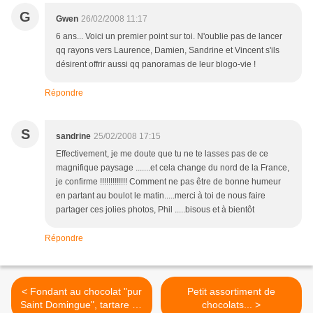
G
Gwen
26/02/2008 11:17
6 ans... Voici un premier point sur toi. N'oublie pas de lancer
qq rayons vers Laurence, Damien, Sandrine et Vincent s'ils
désirent offrir aussi qq panoramas de leur blogo-vie !
Répondre
S
sandrine
25/02/2008 17:15
Effectivement, je me doute que tu ne te lasses pas de ce
magnifique paysage .......et cela change du nord de la France,
je confirme !!!!!!!!!!!!! Comment ne pas être de bonne humeur
en partant au boulot le matin.....merci à toi de nous faire
partager ces jolies photos, Phil .....bisous et à bientôt
Répondre
< Fondant au chocolat "pur
Petit assortiment de
Saint Domingue", tartare de
chocolats... >