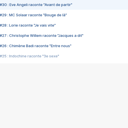
#30 : Eve Angeli raconte "Avant de partir"
#29 : MC Solaar raconte "Bouge de là"
28 : Lorie raconte "Je vais vite"
#27 : Christophe Willem raconte "Jacques a dit"
#26 : Chimène Badi raconte "Entre nous"
#25 : Indochine raconte "3e sexe"
#24 : Zaho raconte "C'est chelou"
#23 : Patrick Bruel raconte "Au café des délices"
#22 : Kyo raconte "Le chemin"
#21 : Nolwenn Leroy raconte "Cassé"
#20 : Patrick Hernandez raconte "Born to be alive"
#19 : Lorie raconte "Près de moi"