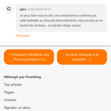
G
giles
16/02/2008 00:54
Je peux bien vous le dire, non seulement je confirme que
cette tartelette au chocolat était sublissime, mais en plus je l'ai
trouvé trés érotique...st valentin oblige..kisses
Répondre
< Financiers Moelleux aux
La tarte Arlequin à la
Poires pochées à la
pistache... >
Vanille....
Hébergé par Overblog
Top articles
Pages
Contact
Signaler un abus