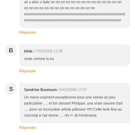
vé y aller o faite nn nn nn nn nn nn nn nn nn nn nn nn nn nn
nn nn nn nn nn nn nn nn nn nn nn nn nn nn
nnnnnnnnnnnnnnnnnnnnnnnnnnnnnnnnnnnnnnnnnnnnnnnn
nnnnnnnnnnnnnnnnnnnnnnnnnnnnnnnnnnnnnnnnnnnnnn
Répondre
B
béda
17/02/2008 12:58
reste comme tu es
Répondre
S
Sandrine Baumann
16/02/2008 17:57
Un menu vraiment exceptionnel pour une soirée un peu
particulière ..... et ton dessert Philippe, une vraie oeuvre d'art
......pour un incroyable artiste pâtissier !!!!!! Cette tarte fine au
chocolat a l'air divine .....<br /> Je t'embrasse
Répondre