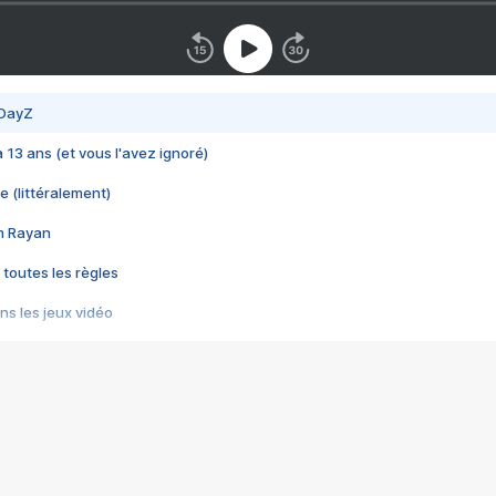
 DayZ
 a 13 ans (et vous l'avez ignoré)
e (littéralement)
im Rayan
 toutes les règles
s les jeux vidéo
us choquant de Rockstar ? - Le scandale BULLY
e plus moche de Steam
du RÊVE tourne au CAUCHEMAR
pendant 8 heures