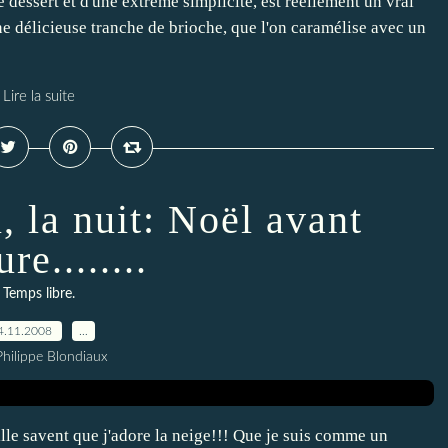
 dessert et d'une extrême simplicité, est réellement un vrai
e délicieuse tranche de brioche, que l'on caramélise avec un
Lire la suite
, la nuit: Noël avant
ure........
Temps libre.
4.11.2008
…
Philippe Blondiaux
lle savent que j'adore la neige!!! Que je suis comme un