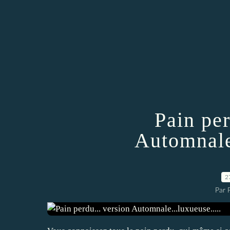
Pain per
Automnale.
2
Par 