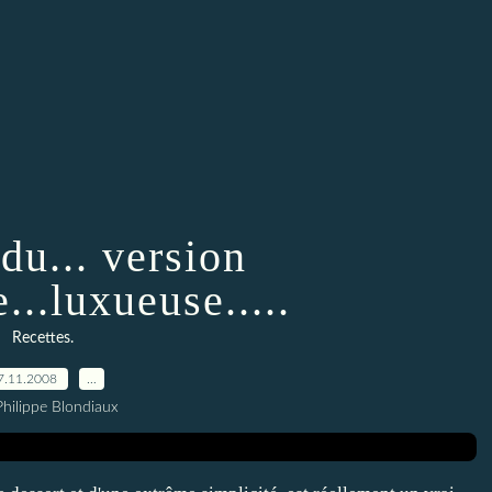
du... version
..luxueuse.....
Recettes.
7.11.2008
…
Philippe Blondiaux