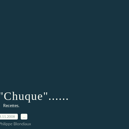
"Chuque"......
Recettes.
8.11.2008
…
Philippe Blondiaux